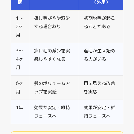
間
（外用）
1〜
抜け毛がやや減少
初期脱毛が起こ
2ヶ
する場合あり
ることがある
月
3〜
抜け毛の減少を実
産毛が生え始め
4ヶ
感しやすくなる
る人がいる
月
6ヶ
髪のボリュームア
目に見える改善
月
ップを実感
を実感
1年
効果が安定・維持
効果が安定・維
フェーズへ
持フェーズへ