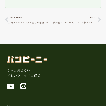
Prev
Ne
PREVIOUS
NEXT
即日フィッティングで変わる体験｜令和のウィッグサロン・バンビーニー新橋
美容室で「いつもの」としか頼めないあなたへ｜ウィッグなら髪型をオーダーできる
１ヶ月外さない、
新しいウィッグの選択
Y
L
o
i
u
n
Menu