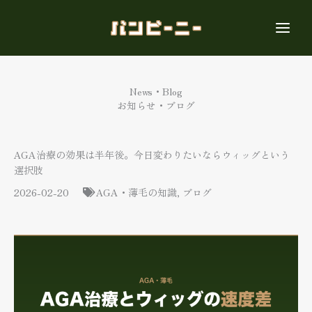
内
容
を
ス
キ
ッ
News・Blog
プ
お知らせ・ブログ
AGA治療の効果は半年後。今日変わりたいならウィッグという
選択肢
2026-02-20
AGA・薄毛の知識
,
ブログ