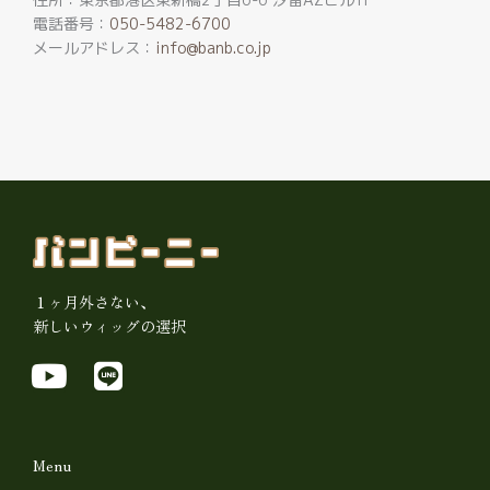
電話番号：
050-5482-6700
メールアドレス：
info@banb.co.jp
１ヶ月外さない、
新しいウィッグの選択
Y
L
o
i
u
n
t
e
Menu