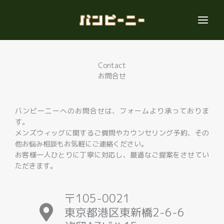
内
容
を
ス
キ
ッ
Contact
プ
お問合せ
バンビーニーへのお問合せは、フォームより承っておりま
す。
メンズウィッグに関するご質問やカウンセリング予約、その
他お悩み相談もお気軽にご連絡ください。
お客様一人ひとりに丁寧に対応し、最適なご提案をさせてい
ただきます。
〒105-0021
東京都港区東新橋2-6-6