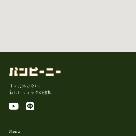
１ヶ月外さない、
新しいウィッグの選択
Y
L
o
i
u
n
t
e
Menu