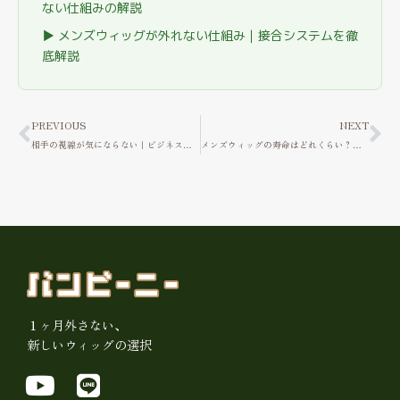
ない仕組みの解説
▶ メンズウィッグが外れない仕組み｜接合システムを徹
底解説
Prev
Ne
PREVIOUS
NEXT
相手の視線が気にならない｜ビジネスマンが「髪」に投資すべき理由
メンズウィッグの寿命はどれくらい？交換時期の目安と長持ちのコツ
１ヶ月外さない、
新しいウィッグの選択
Y
L