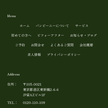
o
i
u
n
t
e
Menu
u
ホーム
バンビーニーについて
サービス
b
初めての方へ
ビフォーアフター
お知らせ・ブログ
e
ご予約
お問合せ
よくあるご質問
会社概要
求人情報
プライバシーポリシー
Address
住所：
〒105-0021
東京都港区東新橋2-6-6
汐留AZビル1F
TEL：
0120-110-109