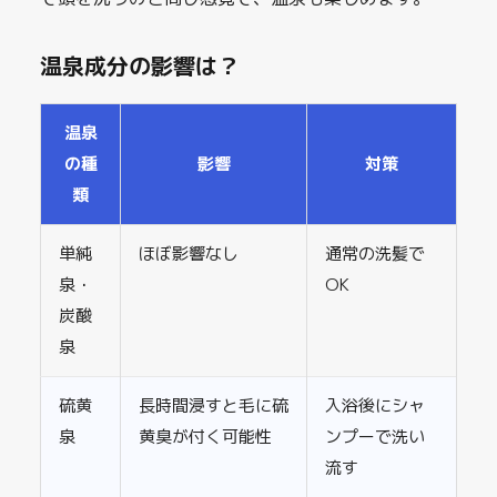
温泉成分の影響は？
温泉
の種
影響
対策
類
単純
ほぼ影響なし
通常の洗髪で
泉・
OK
炭酸
泉
硫黄
長時間浸すと毛に硫
入浴後にシャ
泉
黄臭が付く可能性
ンプーで洗い
流す