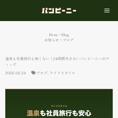
内
容
を
ス
キ
ッ
News・Blog
プ
お知らせ・ブログ
温泉も社員旅行も怖くない｜24時間外さないバンビーニーのウ
ィッグ
2026-02-24
ブログ
,
ライフスタイル