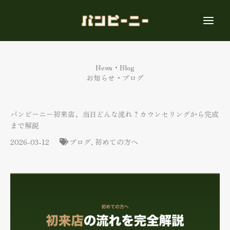
内
容
を
ス
キ
ッ
News・Blog
プ
お知らせ・ブログ
バンビーニー初来店、当日どんな流れ？カウンセリングから完成
まで解説
2026-03-12
ブログ
,
初めての方へ