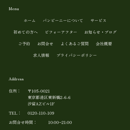
u
n
t
e
Menu
u
ホーム
バンビーニーについて
サービス
b
初めての方へ
ビフォーアフター
お知らせ・ブログ
e
ご予約
お問合せ
よくあるご質問
会社概要
求人情報
プライバシーポリシー
Address
住所：
〒105-0021
東京都港区東新橋2-6-6
汐留AZビル1F
TEL：
0120-110-109
お問合せ時間：
10:00~21:00