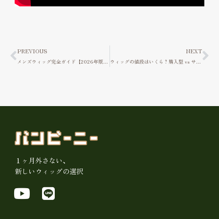
Prev
Ne
PREVIOUS
NEXT
メンズウィッグ完全ガイド【2026年版】｜バンビーニー
ウィッグの値段はいくら？購入型 vs サブスク型の費用を徹底比較
１ヶ月外さない、
新しいウィッグの選択
Y
L
o
i