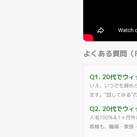
よくある質問（F
Q1. 20代で
いえ、いつでも辞め
ます。”試してみる”
Q2. 20代で
人毛100%＆1ヶ月
客様も、職場・家族