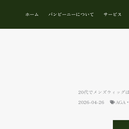
内
容
ホーム
バンビーニーについて
サービス
を
ス
キ
ッ
プ
20代でメンズウィッグ
2026-04-26
AGA