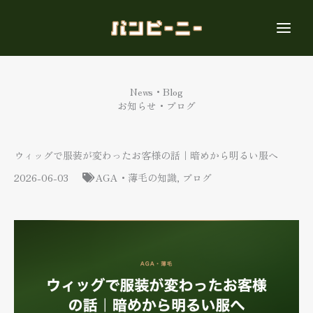
内
容
を
ス
キ
ッ
News・Blog
プ
お知らせ・ブログ
ウィッグで服装が変わったお客様の話｜暗めから明るい服へ
2026-06-03
AGA・薄毛の知識
,
ブログ