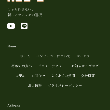
１ヶ月外さない、
新しいウィッグの選択
Y
L
o
i
u
n
t
e
Menu
u
ホーム
バンビーニーについて
サービス
b
初めての方へ
ビフォーアフター
お知らせ・ブログ
e
ご予約
お問合せ
よくあるご質問
会社概要
求人情報
プライバシーポリシー
Address