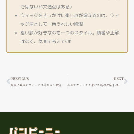
ではないが共通点はある）
ウィッグをきっかけに楽しみが増えるのは、ウィ
ッグ屋として一番うれしい瞬間
暗い服が好きなのも一つのスタイル。順番や正解
はなく、気楽に考えてOK
Prev
Ne
PREVIOUS
NEXT
台風や強風でウィッグは外れる？固定式が風に強い理由｜ウィッグ屋が解説
初めてウィッグを着けた時の反応｜お客様のリアルな声をウィッグ屋が紹介