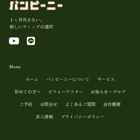
１ヶ月外さない、
新しいウィッグの選択
Y
L
o
i
u
n
t
e
Menu
u
ホーム
バンビーニーについて
サービス
b
初めての方へ
ビフォーアフター
お知らせ・ブログ
e
ご予約
お問合せ
よくあるご質問
会社概要
求人情報
プライバシーポリシー