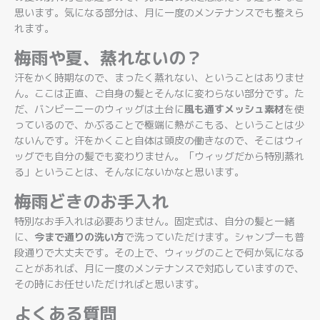
思います。気になる部分は、月に一度のメンテナンスでも整えら
れます。
梅雨や夏、蒸れないの？
汗をかく時期なので、まったく蒸れない、ということはありませ
ん。ここは正直、ご自身の髪とそんなに変わらない部分です。た
だ、バンビーニーのウィッグは土台に
風も通すメッシュ素材
を使
っているので、かぶることで極端に熱がこもる、ということは少
ないんです。汗をかくこと自体は頭皮の働きなので、そこはウィ
ッグでも自分の髪でも変わりません。「ウィッグだから特別蒸れ
る」ということは、そんなにないかなと思います。
梅雨どきのお手入れ
特別なお手入れは必要ありません。固定式は、自分の髪と一緒
に、
今まで通りの洗い方
で洗っていただけます。シャンプーも普
段通りで大丈夫です。その上で、ウィッグのことで何か気になる
ことがあれば、月に一度のメンテナンスで対応していますので、
その時にお任せいただければと思います。
よくある質問