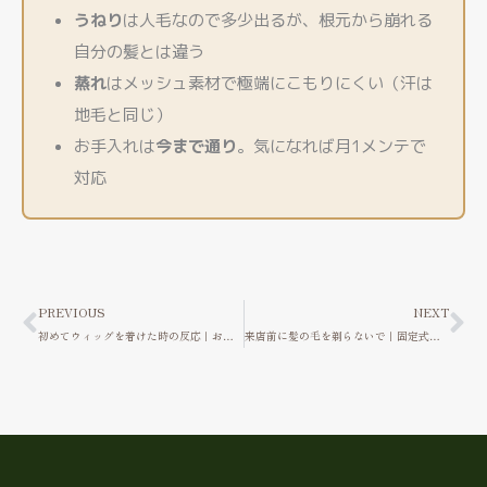
うねり
は人毛なので多少出るが、根元から崩れる
自分の髪とは違う
蒸れ
はメッシュ素材で極端にこもりにくい（汗は
地毛と同じ）
お手入れは
今まで通り
。気になれば月1メンテで
対応
Prev
Ne
PREVIOUS
NEXT
初めてウィッグを着けた時の反応｜お客様のリアルな声をウィッグ屋が紹介
来店前に髪の毛を剃らないで｜固定式ウィッグに必要な髪の長さ