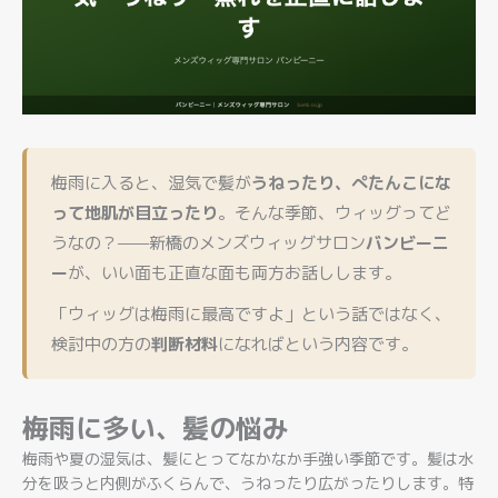
梅雨に入ると、湿気で髪が
うねったり、ぺたんこにな
って地肌が目立ったり
。そんな季節、ウィッグってど
うなの？——新橋のメンズウィッグサロン
バンビーニ
ー
が、いい面も正直な面も両方お話しします。
「ウィッグは梅雨に最高ですよ」という話ではなく、
検討中の方の
判断材料
になればという内容です。
梅雨に多い、髪の悩み
梅雨や夏の湿気は、髪にとってなかなか手強い季節です。髪は水
分を吸うと内側がふくらんで、うねったり広がったりします。特