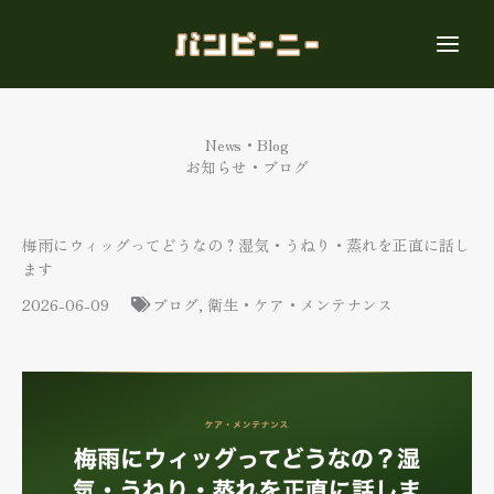
内
容
を
ス
キ
ッ
News・Blog
プ
お知らせ・ブログ
梅雨にウィッグってどうなの？湿気・うねり・蒸れを正直に話し
ます
2026-06-09
ブログ
,
衛生・ケア・メンテナンス