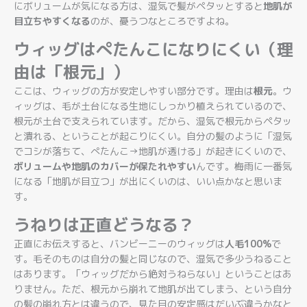
にボリュームが気になる方は、湿気で髪がペタッとすると
地肌が
目立ちやすくなる
のが、憂うつなところですよね。
ウィッグはぺたんこになりにくい（理
由は「根元」）
ここは、ウィッグの方が安定しやすい部分です。理由は
根元
。ウ
ィッグは、毛が土台になる生地にしっかり植えられているので、
根元が土台で支えられています。だから、湿気で根元からペタッ
と潰れる、ということが起こりにくい。自分の髪のように「湿気
でコシが落ちて、ぺたんこ→地肌が透ける」が起きにくいので、
ボリュームや地肌のカバーが保たれやすい
んです。梅雨に一番気
になる「地肌が目立つ」が出にくいのは、いい点かなと思いま
す。
うねりは正直どうなる？
正直にお伝えすると、バンビーニーのウィッグは
人毛100%
で
す。毛そのものは自分の髪と同じなので、湿気で多少うねること
はあります。「ウィッグだから絶対うねらない」ということはあ
りません。ただ、根元から崩れて地肌が出てしまう、という自分
の髪の崩れ方とは違うので、見た目の安定感はだいぶ違うかなと