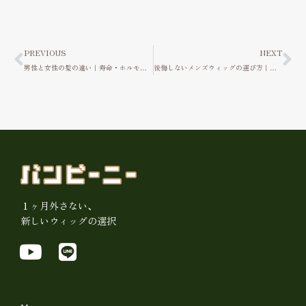
Prev
Ne
PREVIOUS
NEXT
男性と女性の髪の違い｜寿命・ホルモン・薄毛パターンを解説
後悔しないメンズウィッグの選び方｜プロが教える5つのポイント
１ヶ月外さない、
新しいウィッグの選択
Y
L
o
i
u
n