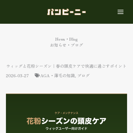
内
容
を
ス
キ
ッ
News・Blog
プ
お知らせ・ブログ
ウィッグと花粉シーズン｜春の頭皮ケアで快適に過ごすポイント
2026-03-27
AGA・薄毛の知識
,
ブログ