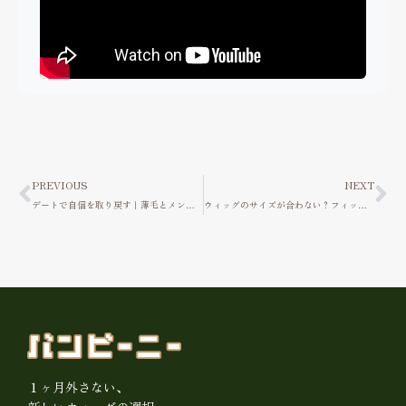
Prev
Ne
PREVIOUS
NEXT
デートで自信を取り戻す｜薄毛とメンズウィッグという選択
ウィッグのサイズが合わない？フィット感を左右するポイントと解決策
１ヶ月外さない、