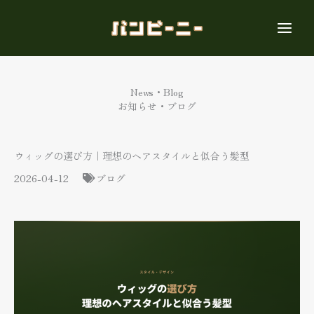
内
容
を
ス
キ
ッ
News・Blog
プ
お知らせ・ブログ
ウィッグの選び方｜理想のヘアスタイルと似合う髪型
2026-04-12
ブログ