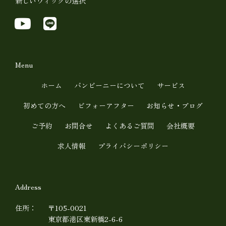
新しいウィッグの選択
Y
L
o
i
u
n
t
e
Menu
u
ホーム
バンビーニーについて
サービス
b
初めての方へ
ビフォーアフター
お知らせ・ブログ
e
ご予約
お問合せ
よくあるご質問
会社概要
求人情報
プライバシーポリシー
Address
住所：
〒105-0021
東京都港区東新橋2-6-6