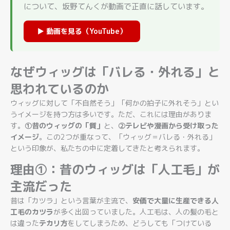
について、坂野てんくが動画で正直に話しています。
▶ 動画を見る（YouTube）
なぜウィッグは「バレる・外れる」と
思われているのか
ウィッグに対して「不自然そう」「何かの拍子に外れそう」とい
うイメージを持つ方は多いです。ただ、これには理由がありま
す。
①昔のウィッグの「質」
と、
②テレビや漫画から受け取った
イメージ
。この2つが重なって、「ウィッグ＝バレる・外れる」
という印象が、私たちの中に定着してきたと考えられます。
理由①：昔のウィッグは「人工毛」が
主流だった
昔は「カツラ」という言葉が主流で、
安価で大量に生産できる人
工毛のカツラ
が多く出回っていました。人工毛は、人の髪の毛と
は違った
テカリ方
をしてしまうため、どうしても「つけている