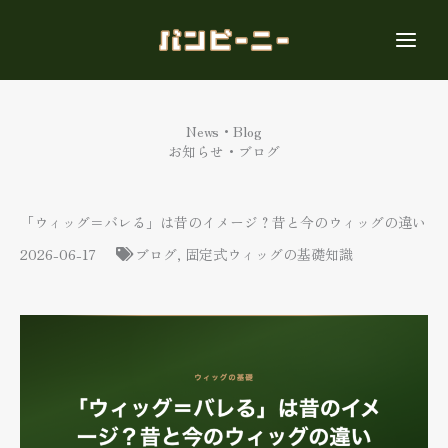
内
容
を
ス
キ
ッ
News・Blog
プ
お知らせ・ブログ
「ウィッグ＝バレる」は昔のイメージ？昔と今のウィッグの違い
2026-06-17
ブログ
,
固定式ウィッグの基礎知識