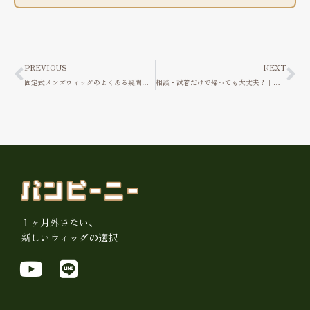
Prev
Ne
PREVIOUS
NEXT
固定式メンズウィッグのよくある疑問に正直に答えます｜総まとめQ&A
相談・試着だけで帰っても大丈夫？｜ウィッグ屋が正直にお答えします
１ヶ月外さない、
新しいウィッグの選択
Y
L
o
i
u
n