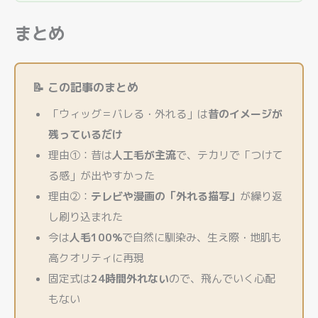
まとめ
📝 この記事のまとめ
「ウィッグ＝バレる・外れる」は
昔のイメージが
残っているだけ
理由①：昔は
人工毛が主流
で、テカリで「つけて
る感」が出やすかった
理由②：
テレビや漫画の「外れる描写」
が繰り返
し刷り込まれた
今は
人毛100%
で自然に馴染み、生え際・地肌も
高クオリティに再現
固定式は
24時間外れない
ので、飛んでいく心配
もない