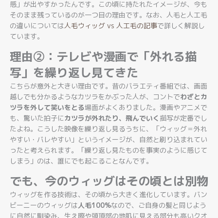
感」が出やすかったんです。この頃に持たれたイメージが、今も
そのまま残っているのが一つ目の理由です。なお、人毛と人工毛
の違いについては
人毛ウィッグ vs 人工毛の記事
で詳しく解説し
ています。
理由②：テレビや漫画で「外れる描
写」を繰り返し見てきた
こちらが意外と大きい理由です。昔のバラエティ番組では、画面
越しでも分かるようなカツラをかぶった人が、コントで
わざとカ
ツラを外して笑いをとる
場面がよくありました。漫画やアニメで
も、驚いた拍子に
カツラが外れたり、飛んでいく
描写が定番でし
たよね。こうした映像を繰り返し見るうちに、「ウィッグ＝外れ
やすい・バレやすい」というイメージが、自然と刷り込まれてい
ったと考えられます。「繰り返し見たものを事実のように感じて
しまう」のは、誰にでも起こることなんです。
でも、今のウィッグはその頃とは別物
ウィッグを作る技術は、その頃から大きく進化しています。バン
ビーニーのウィッグは
人毛100%
なので、ご自身の髪と同じよう
に自然に馴染み、生え際や頭頂部の地肌に見える部分も高いクオ