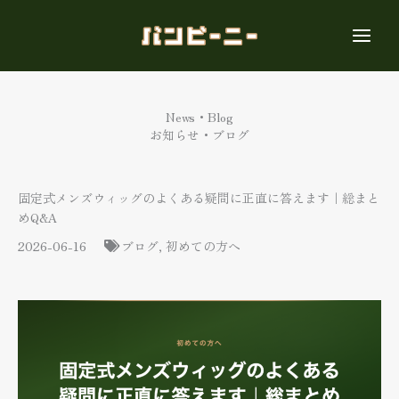
内
容
を
ス
キ
ッ
News・Blog
プ
お知らせ・ブログ
固定式メンズウィッグのよくある疑問に正直に答えます｜総まと
めQ&A
2026-06-16
ブログ
,
初めての方へ