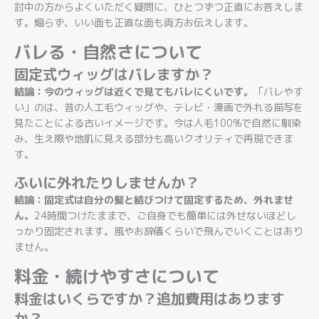
討中の方からよくいただく疑問に、ひとつずつ正直にお答えしま
す。煽らず、いい面も正直な面も両方お伝えします。
バレる・自然さについて
固定式ウィッグはバレますか？
結論：今のウィッグは近くで見てもバレにくいです。
「バレやす
い」のは、昔の人工毛ウィッグや、テレビ・漫画で外れる描写を
見たことによる古いイメージです。今は人毛100%で自然に馴染
み、生え際や地肌に見える部分も高いクオリティで再現できま
す。
ふいに外れたりしませんか？
結論：固定式は自分の髪と結びつけて固定するため、外れませ
ん。
24時間つけたままで、ご自身でも簡単には外せないほどし
っかり固定されます。風やお辞儀くらいで飛んでいくことはあり
ません。
料金・続けやすさについて
料金はいくらですか？追加費用はあります
か？