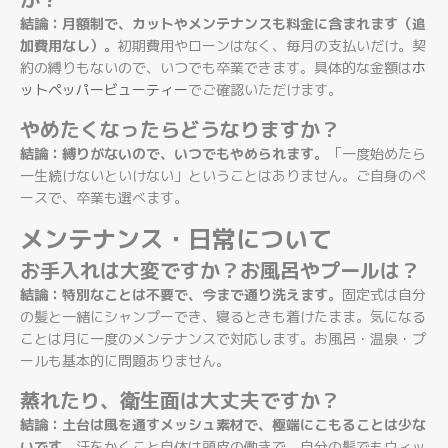
結論：月額制で、カットやメンテナンスも料金に含まれます（追
加費用なし）。
初期費用やローンはなく、毎月の支払いだけ。契
約の縛りもないので、いつでも卒業できます。具体的な金額は
ホ
ットペッパービューティー
でご確認いただけます。
やめたくなったらどうなりますか？
結論：縛りがないので、いつでもやめられます。
「一度始めたら
一生続けないといけない」ということはありません。ご自身のペ
ースで、卒業も選べます。
メンテナンス・日常について
お手入れは大変ですか？お風呂やプールは？
結論：特別なことは不要で、今まで通り洗えます。
固定式は自分
の髪と一緒にシャンプーでき、寝るときも着けたまま。気になる
ことは月に一度のメンテナンスで対応します。お風呂・温泉・プ
ールも基本的に問題ありません。
蒸れたり、衛生面は大丈夫ですか？
結論：土台は風を通すメッシュ素材で、極端にこもることは少な
いです。
汗をかくこと自体は頭皮の働きで、自分の髪でもウィッ