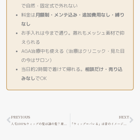
で自然・固定式で外れない
料金は
月額制・メンテ込み・追加費用なし・縛り
なし
お手入れは今まで通り。蒸れもメッシュ素材で抑
えられる
AGA治療中も使える（治療はクリニック・見た目
の今はサロン）
当日約2時間で着けて帰れる。
相談だけ・売り込
みなし
でOK
Prev
Ne
PREVIOUS
NEXT
人毛100%ウィッグの髪は誰の髪？意外と知られていない人毛の話
「ウィッグ＝バレる」は昔のイメージ？昔と今のウィッグの違い