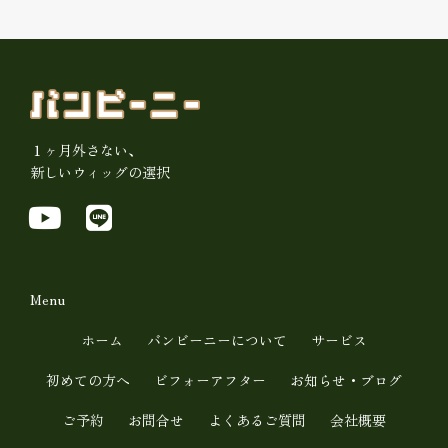
１ヶ月外さない、
新しいウィッグの選択
Y
L
o
i
u
n
t
e
Menu
u
ホーム
バンビーニーについて
サービス
b
初めての方へ
ビフォーアフター
お知らせ・ブログ
e
ご予約
お問合せ
よくあるご質問
会社概要