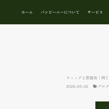
内
容
ホーム
バンビーニーについて
サービス
を
ス
キ
ッ
プ
ウィッグと雰囲気｜同じ
2026-05-02
ブロ