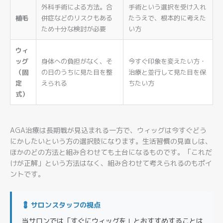
外科手術による方法。合
手術という選択を受け入れ
植毛
併症などのリスクもある
たうえで、根本的に考えた
ため十分な検討が必要
い方
ウィ
ッグ
身体への負担がなく、そ
今すぐ印象を変えたい方・
（固
の日のうちに見た目を整
治療と並行して見た目を保
定
えられる
ちたい方
式）
AGA治療は長期戦が見込まれる一方で、ウィッグは今すぐどう
にかしたいという方の選択肢になります。生活習慣の見直しは、
ほかのどの方法と組み合わせても土台になるものです。「これだ
けが正解」という方法はなく、組み合わせて考えられるのもポイ
ントです。
💈 サロンスタッフの視点
当サロンでは「すぐにウィッグを」とおすすめすることは