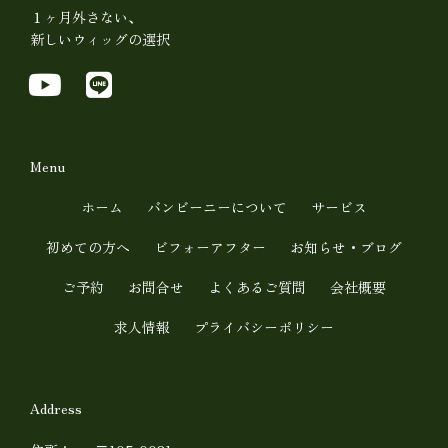
１ヶ月外さない、
新しいウィッグの選択
Y
L
o
i
u
n
t
e
Menu
u
ホーム
バンビーニーについて
サービス
b
初めての方へ
ビフォーアフター
お知らせ・ブログ
e
ご予約
お問合せ
よくあるご質問
会社概要
求人情報
プライバシーポリシー
Address