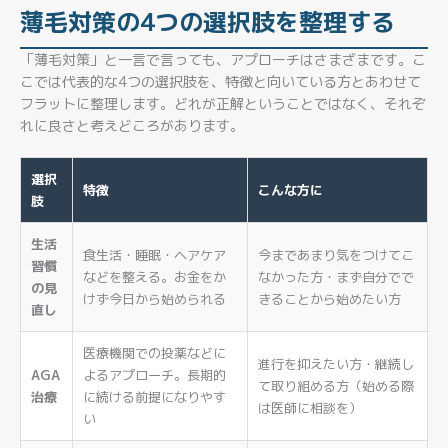
薄毛対策の4つの選択肢を整理する
「薄毛対策」と一言で言っても、アプローチはさまざまです。こ
こでは代表的な4つの選択肢を、特徴と向いている方とあわせて
フラットに整理します。どれが正解ということではなく、それぞ
れに良さと考えどころがあります。
選択
特徴
こんな方に
肢
生活
食生活・睡眠・ヘアケア
今まであまり気をつけてこ
習慣
などを整える。お金をか
なかった方・まず自分でで
の見
けず今日から始められる
きることから始めたい方
直し
医療機関での投薬などに
進行を抑えたい方・継続し
AGA
よるアプローチ。長期的
て取り組める方（始める際
治療
に続ける前提になりやす
は医師に相談を）
い