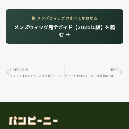
📚 メンズウィッグのすべてがわかる
メンズウィッグ完全ガイド【2026年版】を読
む →
Prev
Ne
PREVIOUS
NEXT
ウィッグはオンラインと実店舗どっちがいい？
ウィッグを始めるベストな時期は？正解は人それぞれという話