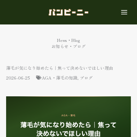
内
容
を
ス
キ
ッ
News・Blog
プ
お知らせ・ブログ
薄毛が気になり始めたら｜焦って決めないでほしい理由
2026-06-25
AGA・薄毛の知識
,
ブログ