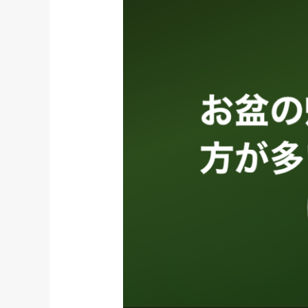
盆
の
帰
省
前
に
ウ
ィ
ッ
グ
を
始
め
る
方
が
多
い