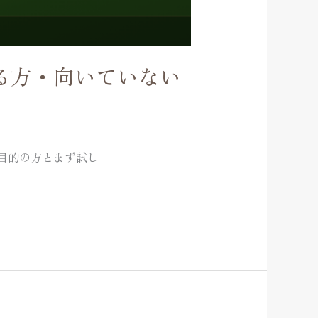
いる方・向いていない
目的の方とまず試し