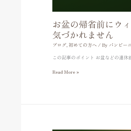
理
由
｜
お盆の帰省前にウ
久
し
気づかれません
ぶ
ブログ
,
初めての方へ
/ By
バンビー
り
に
この記事のポイント お盆などの連休前
会
う
Read More »
人
ほ
ど
気
づ
か
れ
ま