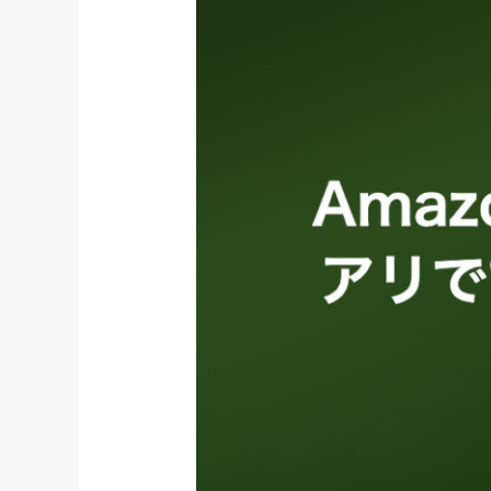
Amazon
せ
の
ん
数
千
円
ウ
ィ
ッ
グ、
正
直
ア
リ
で
す
｜
向
い