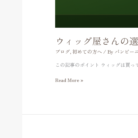
ス
タ
ッ
フ
と
ウィッグ屋さんの
の
相
ブログ
,
初めての方へ
/ By
バンビー
性
この記事のポイント ウィッグは買っ
Read More »