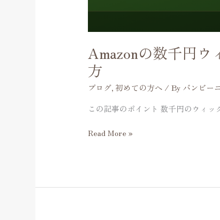
て
い
る
方・
Amazonの数千
向
い
方
て
ブログ
,
初めての方へ
/ By
バンビー
い
な
この記事のポイント 数千円のウィッ
い
方
Read More »