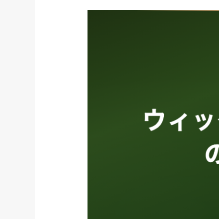
ウ
ィ
ッ
グ
屋
さ
ん
の
選
び
方
｜
大
事
な
の
は