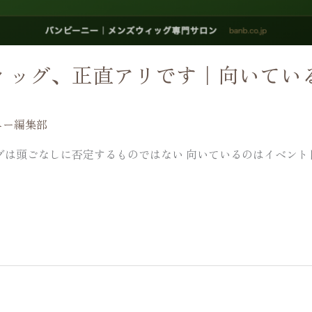
円ウィッグ、正直アリです｜向いて
ニー編集部
グは頭ごなしに否定するものではない 向いているのはイベント