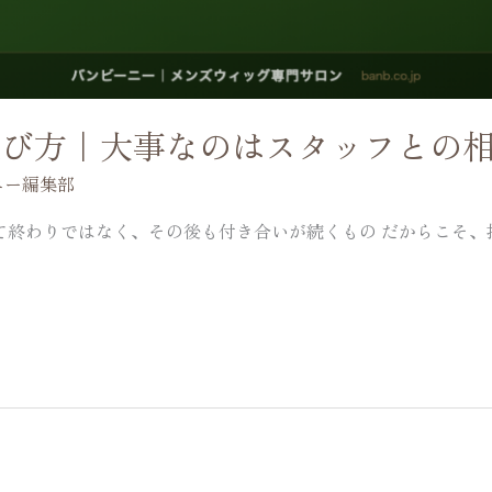
選び方｜大事なのはスタッフとの
ニー編集部
て終わりではなく、その後も付き合いが続くもの だからこそ、