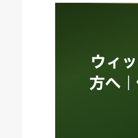
ウ
ィ
ッ
グ、
自
分
に
似
合
う
か
不
安
な
方
へ
｜
似