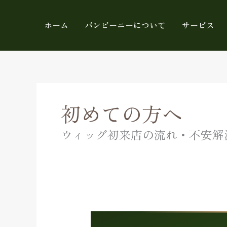
内
容
ホーム
バンビーニーについて
サービス
を
ス
キ
ッ
プ
初めての方へ
ウィッグ初来店の流れ・不安解
お