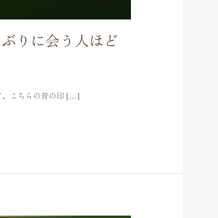
しぶりに会う人ほど
こちらの昔の印 […]