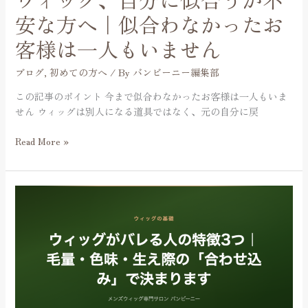
安
安な方へ｜似合わなかったお
な
客様は一人もいません
方
へ
ブログ
,
初めての方へ
/ By
バンビーニー編集部
｜
似
この記事のポイント 今まで似合わなかったお客様は一人もいま
合
せん ウィッグは別人になる道具ではなく、元の自分に戻
わ
な
Read More »
か
っ
た
ウ
お
ィ
客
ッ
様
グ
は
が
一
バ
人
レ
も
る
い