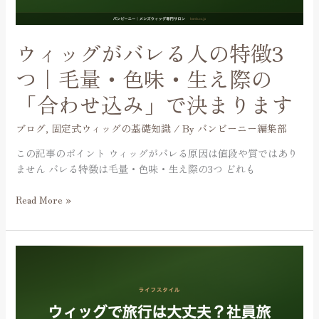
人
ま
の
せ
特
ん
ウィッグがバレる人の特徴3
徴
3
つ｜毛量・色味・生え際の
つ
「合わせ込み」で決まります
｜
毛
ブログ
,
固定式ウィッグの基礎知識
/ By
バンビーニー編集部
量・
色
この記事のポイント ウィッグがバレる原因は値段や質ではあり
味・
ません バレる特徴は毛量・色味・生え際の3つ どれも
生
え
Read More »
際
の
「合
ウ
わ
ィ
せ
ッ
込
グ
み」
で