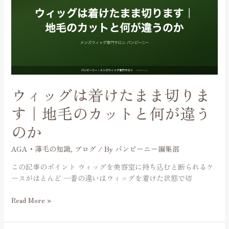
グ
ん
は
着
け
た
ま
ま
切
ウィッグは着けたまま切りま
り
ま
す｜地毛のカットと何が違う
す
のか
｜
地
AGA・薄毛の知識
,
ブログ
/ By
バンビーニー編集部
毛
の
この記事のポイント ウィッグを美容室に持ち込むと断られるケ
カ
ースがほとんど 一番の違いはウィッグを着けた状態で切
ッ
ト
Read More »
と
何