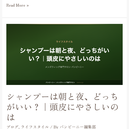
る
Read More »
方・
向
い
シ
て
ャ
い
ン
な
プ
い
ー
方
は
朝
と
夜、
ど
っ
シャンプーは朝と夜、どっち
ち
が
がいい？｜頭皮にやさしいの
い
は
い？
｜
ブログ
,
ライフスタイル
/ By
バンビーニー編集部
頭