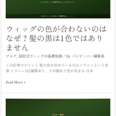
が
ほ
合
ど
わ
気
な
づ
い
か
ウィッグの色が合わないのは
の
れ
は
なぜ？髪の黒は1色ではあり
ま
な
せ
ません
ぜ？
ん
髪
ブログ
,
固定式ウィッグの基礎知識
/ By
バンビーニー編集部
の
黒
この記事のポイント 髪の色を決めているのはメラニンという色
は
素 メラニンは2種類あり、その割合で色が決まる 日本
1
色
Read More »
で
は
あ
ウ
り
ィ
ま
ッ
せ