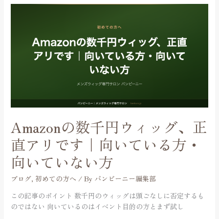
が
Amazon
違
の
う
数
の
千
か
円
ウ
ィ
ッ
グ、
正
直
Amazonの数千円ウィッグ、正
ア
リ
直アリです｜向いている方・
で
向いていない方
す
｜
ブログ
,
初めての方へ
/ By
バンビーニー編集部
向
い
この記事のポイント 数千円のウィッグは頭ごなしに否定するも
て
のではない 向いているのはイベント目的の方とまず試し
い