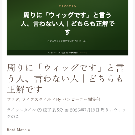
り
の
に
話
「ウ
ィ
ッ
グ
で
す」
と
言
周りに「ウィッグです」と言
う
人、
う人、言わない人｜どちらも
言
正解です
わ
な
ブログ
,
ライフスタイル
/ By
バンビーニー編集部
い
人
ライフスタイル 🕐 読了 約5分 📅 2026年7月19日 周りにウィッ
｜
グのこ
ど
ち
Read More »
ら