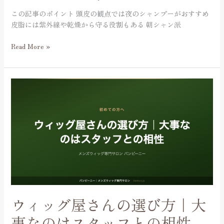
皮
この記事のポイント 頭皮の観点では夜のシャンプーがおすすめ
に
皮脂には紫外線や乾燥から守る役割もある 朝シャン派
や
さ
Read More »
し
い
の
ウ
は
ィ
ッ
グ
屋
さ
ん
の
選
び
方
ウィッグ屋さんの選び方｜大
｜
大
事なのはスタッフとの相性