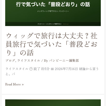
で
旅
決
行
ま
は
り
大
ま
丈
す
夫？
ウィッグで旅行は大丈夫？社
社
員
員旅行で気づいた「普段どお
旅
り」の話
行
で
ブログ
,
ライフスタイル
/ By
バンビーニー編集部
気
づ
ライフスタイル 🕐 読了 約5分 📅 2026年7月16日 結論から言う
い
と、バ
た
「普
Read More »
段
ど
お
周
り」