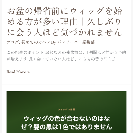
グ
お盆の帰省前にウィッグを始
を
始
める方が多い理由｜久しぶり
め
に会う人ほど気づかれません
る
方
ブログ
,
初めての方へ
/ By
バンビーニー編集部
が
多
この記事のポイント お盆などの連休前は、1週間ほど前から予約
い
が増えます 長く会っていない人ほど、こちらの昔の印 […]
理
由
Read More »
｜
久
し
ウ
ぶ
ィ
り
ッ
に
グ
会
の
う
色
人