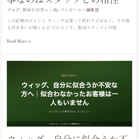
事
な
ブログ
,
初めての方へ
/ By
バンビーニー編集部
の
この記事のポイント ウィッグは買って終わりではなく、その後
は
も付き合いが続くもの だからこそ、担当スタッフとの相
ス
タ
Read More »
ッ
フ
と
の
ウ
相
ィ
性
ッ
グ、
自
分
に
似
合
う
か
ウィッグ、自分に似合うか不
不