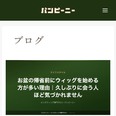
内
容
を
ス
キ
ッ
ブログ
プ
お
盆
の
帰
省
前
に
ウ
ィ
ッ