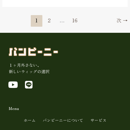
も
正
解
1
2
…
16
次
→
で
す
１ヶ月外さない、
新しいウィッグの選択
Y
L
o
i
u
n
t
e
Menu
u
ホーム
バンビーニーについて
サービス
b